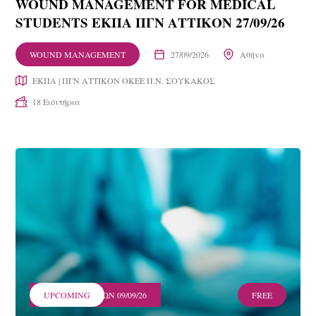
WOUND MANAGEMENT FOR MEDICAL
STUDENTS ΕΚΠΑ ΠΓΝ ΑΤΤΙΚΟΝ 27/09/26
WOUND MANAGEMENT
27/09/2026
Αθήνα
ΕΚΠΑ | ΠΓΝ ΑΤΤΙΚΟΝ ΟΚΕΕ Π.Ν. ΣΟΥΚΑΚΟΣ
18 Εισιτήρια
ΛΗΞΗ ΕΓΓΡΑΦΩΝ 09/09/26
UPCOMING
FREE