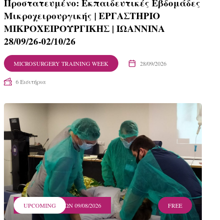
Πρoστατευμένο: Εκπαιδευτικές Εβδομάδες
Μικροχειρουργικής | ΕΡΓΑΣΤΗΡΙΟ
ΜΙΚΡΟΧΕΙΡΟΥΡΓΙΚΗΣ | ΙΩΑΝΝΙΝΑ
28/09/26-02/10/26
MICROSURGERY TRAINING WEEK
28/09/2026
6 Εισιτήρια
ΛΗΞΗ ΕΓΓΡΑΦΩΝ 09/08/2026
UPCOMING
FREE