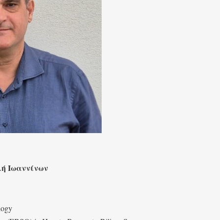
λή Ιωαννίνων
logy