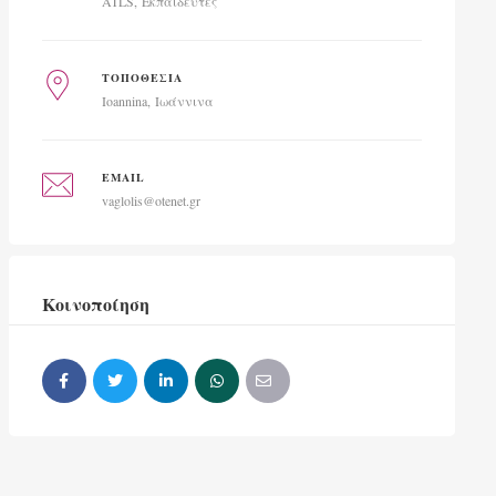
ATLS
Εκπαιδευτές
ΤΟΠΟΘΕΣΊΑ
Ioannina
Ιωάννινα
EMAIL
vaglolis@otenet.gr
Κοινοποίηση