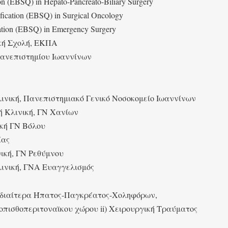
n (EBSQ) in Hepato-Pancreato-Biliary Surgery
ication (EBSQ) in Surgical Oncology
ation (EBSQ) in Emergency Surgery
ική Σχολή, ΕΚΠΑ
 Πανεπιστημίου Ιωαννίνων
λινική, Πανεπιστημιακό Γενικό Νοσοκομείο Ιωαννίνων
ή Κλινική, ΓΝ Χανίων
ική ΓΝ Βόλου
ίας
νική, ΓΝ Ρεθύμνου
λινική, ΓΝΑ Ευαγγελισμός
α ιδιαίτερα Ήπατος-Παγκρέατος-Χοληφόρων,
πισθοπεριτοναϊκου χώρου ii) Χειρουργική Τραύματος